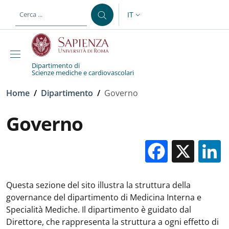
Salta al contenuto principale
Skip to footer content
IT
SELETTORE LINGUA: CURREN
Dipartimento di
Scienze mediche e cardiovascolari
Briciole di pane
Home
/
Dipartimento
/
Governo
Governo
Facebo
X
Questa sezione del sito illustra la struttura della
governance del dipartimento di Medicina Interna e
Specialità Mediche. Il dipartimento è guidato dal
Direttore, che rappresenta la struttura a ogni effetto di