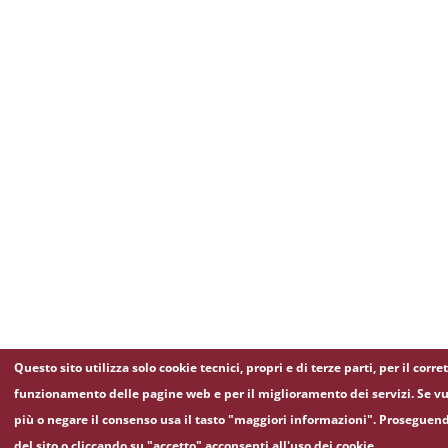
Questo sito utilizza solo cookie tecnici, propri e di terze parti, per il corre
funzionamento delle pagine web e per il miglioramento dei servizi. Se vu
più o negare il consenso usa il tasto "maggiori informazioni". Proseguen
del sito o cliccando su "accetto" acconsenti all'uso dei cookie.