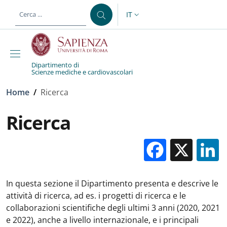
Salta al contenuto principale
Skip to footer content
IT
SELETTORE LINGUA: CURREN
Dipartimento di
Scienze mediche e cardiovascolari
Briciole di pane
Home
/
Ricerca
Ricerca
Facebo
X
In questa sezione il Dipartimento presenta e descrive le
attività di ricerca, ad es. i progetti di ricerca e le
collaborazioni scientifiche degli ultimi 3 anni (2020, 2021
e 2022), anche a livello internazionale, e i principali