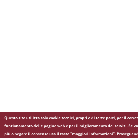
Questo sito utilizza solo cookie tecnici, propri e di terze parti, per il corre
funzionamento delle pagine web e per il miglioramento dei servizi. Se vu
più o negare il consenso usa il tasto "maggiori informazioni". Proseguen